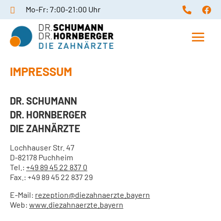
Mo-Fr: 7:00-21:00 Uhr



IMPRESSUM
DR. SCHUMANN
DR. HORNBERGER
DIE ZAHNÄRZTE
Lochhauser Str. 47
D-82178 Puchheim
Tel.:
+49 89 45 22 837 0
Fax.: +49 89 45 22 837 29
E-Mail:
rezeption@diezahnaerzte.bayern
Web:
www.diezahnaerzte.bayern