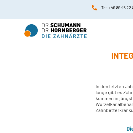

Tel: 
+49 89 45 22 
INTEG
In den letzten Ja
lange gibt es Zahn
kommen in jüngst
Wurzelkanalbehand
Zahnbetterkrankun
Di