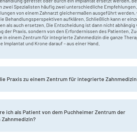
ehandlung gerettet oder durch ein Implantat ersetzt werden, 
on zwei Spezialisten häufig zwei unterschiedliche Empfehlungen
lungen von einem Zahnarzt gleichermaßen ausgeführt werden, w
 die Behandlungsperspektiven aufklären. Schließlich kann er ein
en als auch ersetzen. Die Entscheidung ist dann nicht abhängig 
ng der Praxis, sondern von den Erfordernissen des Patienten. Z
in einem Zentrum für integrierte Zahnmedizin die ganze Therap
e Implantat und Krone darauf – aus einer Hand.
ie Praxis zu einem Zentrum für integrierte Zahnmedizin
ere ich als Patient von dem Puchheimer Zentrum der
n Zahnmedizin?