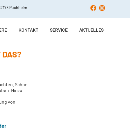
 82178 Puchheim
ERE
KONTAKT
SERVICE
AKTUELLES
 DAS?
bachten. Schon
haben. Hinzu
e
lung von
der