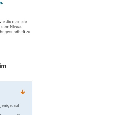
n.
wie die normale
uf dem Niveau
 Zahngesundheit zu
eim
jenige, auf