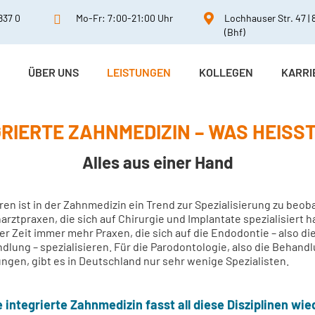
837 0

Mo-Fr: 7:00-21:00 Uhr

Lochhauser Str. 47 |
(Bhf)
ÜBER UNS
LEISTUNGEN
KOLLEGEN
KARRI
RIERTE ZAHNMEDIZIN – WAS HEISST
Alles aus einer Hand
hren ist in der Zahnmedizin ein Trend zur Spezialisierung zu beo
arztpraxen, die sich auf Chirurgie und Implantate spezialisiert 
er Zeit immer mehr Praxen, die sich auf die Endodontie – also di
lung – spezialisieren. Für die Parodontologie, also die Behand
gen, gibt es in Deutschland nur sehr wenige Spezialisten.
e integrierte Zahnmedizin fasst all diese Disziplinen wie