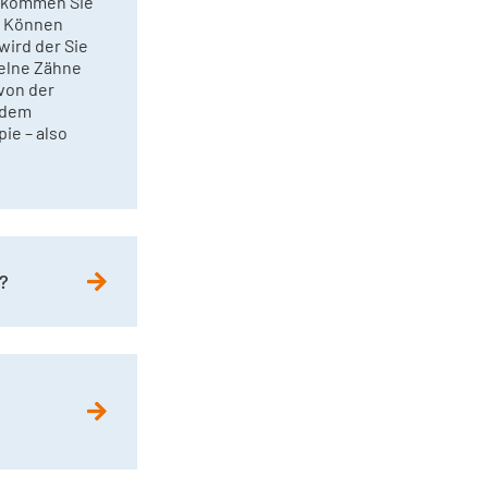
bekommen Sie
. Können
ird der Sie
zelne Zähne
von der
udem
ie – also
?