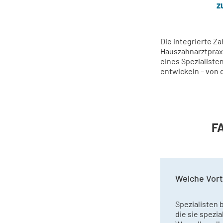
z
Die integrierte Z
Hauszahnarztpraxi
eines Spezialisten
entwickeln – von d
FA
Welche Vort
Spezialisten 
die sie spezi