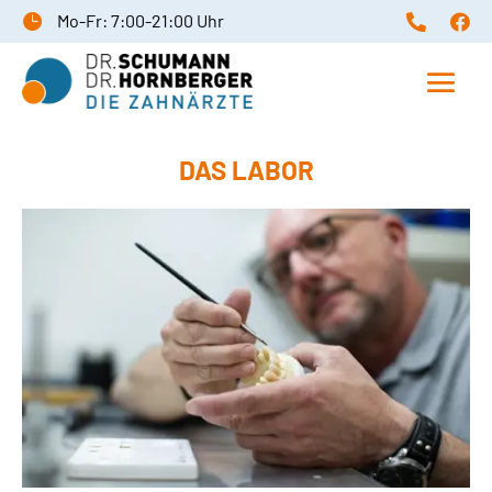
Mo-Fr: 7:00-21:00 Uhr



DAS LABOR