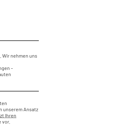
kt. Wir nehmen uns
ngen –
auten
rten
von unserem Ansatz
zt Ihren
 vor.