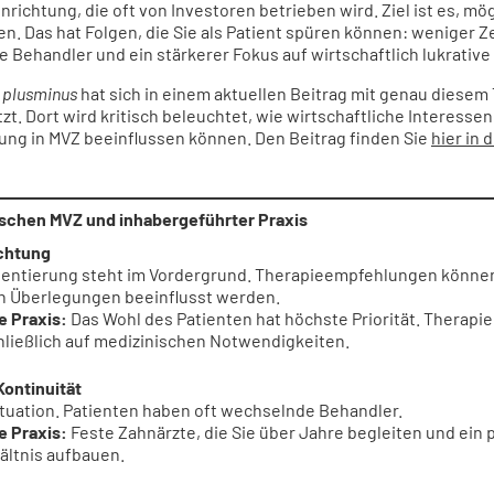
inrichtung, die oft von Investoren betrieben wird. Ziel ist es, mö
n. Das hat Folgen, die Sie als Patient spüren können: weniger Ze
 Behandler und ein stärkerer Fokus auf wirtschaftlich lukrative
g
plusminus
hat sich in einem aktuellen Beitrag mit genau diese
t. Dort wird kritisch beleuchtet, wie wirtschaftliche Interessen
ng in MVZ beeinflussen können. Den Beitrag finden Sie
hier in 
schen MVZ und inhabergeführter Praxis
ichtung
entierung steht im Vordergrund. Therapieempfehlungen könne
en Überlegungen beeinflusst werden.
e Praxis:
Das Wohl des Patienten hat höchste Priorität. Therap
hließlich auf medizinischen Notwendigkeiten.
ontinuität
tuation. Patienten haben oft wechselnde Behandler.
e Praxis:
Feste Zahnärzte, die Sie über Jahre begleiten und ein 
ältnis aufbauen.