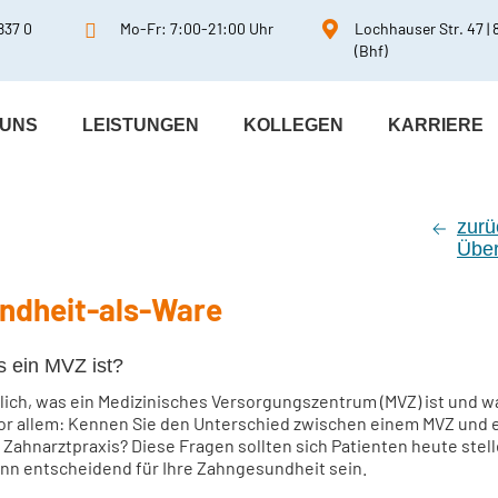
837 0

Mo-Fr: 7:00-21:00 Uhr

Lochhauser Str. 47 |
(Bhf)
 UNS
LEISTUNGEN
KOLLEGEN
KARRIERE
zurü
Über
ndheit-als-Ware
s ein MVZ ist?
lich, was ein Medizinisches Versorgungszentrum (MVZ) ist und w
or allem: Kennen Sie den Unterschied zwischen einem MVZ und 
Zahnarztpraxis? Diese Fragen sollten sich Patienten heute stell
ann entscheidend für Ihre Zahngesundheit sein.