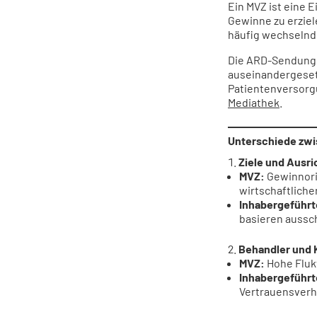
Ein MVZ ist eine E
Gewinne zu erziele
häufig wechselnde
Die ARD-Sendun
auseinandergesetz
Patientenversorgu
Mediathek
.
Unterschiede zwi
Ziele und Ausr
MVZ:
Gewinnori
wirtschaftlich
Inhabergeführt
basieren aussc
Behandler und K
MVZ:
Hohe Fluk
Inhabergeführt
Vertrauensverh