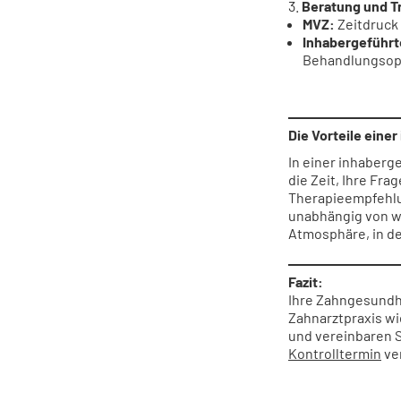
Beratung und T
MVZ:
Zeitdruck 
Inhabergeführt
Behandlungsopt
Die Vorteile eine
In einer inhaberg
die Zeit, Ihre Fr
Therapieempfehlu
unabhängig von wi
Atmosphäre, in de
Fazit:
Ihre Zahngesundhe
Zahnarztpraxis wi
und vereinbaren S
Kontrolltermin
ve