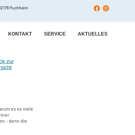
 82178 Puchheim
KONTAKT
SERVICE
AKTUELLES
ck zur
sicht
arum es so viele
einer
en – denn die