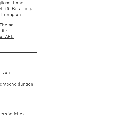
glichst hohe
it für Beratung,
 Therapien.
m Thema
 die
der ARD
n von
ieentscheidungen
persönliches